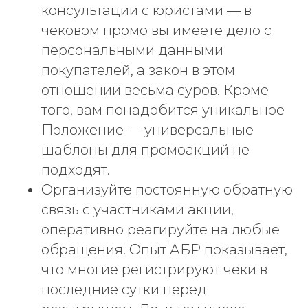
консультации с юристами — в
обработки файлов cookies
чековом промо вы имеете дело с
© ООО «Центр ДМ», ОГРН
1111840008675, ИНН 1840001890
персональными данными
покупателей, а закон в этом
отношении весьма суров. Кроме
того, вам понадобится уникальное
Положение — универсальные
шаблоны для промоакций не
подходят.
Организуйте постоянную обратную
связь с участниками акции,
оперативно реагируйте на любые
обращения. Опыт АБР показывает,
что многие регистрируют чеки в
последние сутки перед