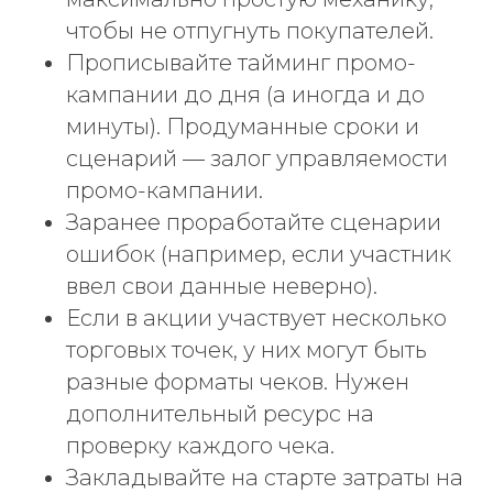
Кейсы
чтобы не отпугнуть покупателей.
Спецпроекты
Прописывайте тайминг промо-
Работа у нас
кампании до дня (а иногда и до
Контакты
минуты). Продуманные сроки и
сценарий — залог управляемости
Адрес Centre digital & media:
г. Ижевск, улица Авангардная,
промо-кампании.
дом 4 «Б».
Заранее проработайте сценарии
Телефон:
+7 (3412) 945-000
.
ошибок (например, если участник
Электронная почта:
hello@cdm.team
ввел свои данные неверно).
Если в акции участвует несколько
торговых точек, у них могут быть
Политика в отношении обработки
разные форматы чеков. Нужен
персональных данных
Согласие на обработку
дополнительный ресурс на
персональных данных
проверку каждого чека.
Согласие на получение рекламных
и информационных рассылок
Закладывайте на старте затраты на
Политика в отношении