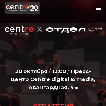
x
30 октября
/
13:00
/
Пресс-
центр Centre digital & media,
Авангардная, 4Б
СТРАТЕГИЯ
ПРОДВИЖЕНИЯ-2026:
какие подходы
и инструменты
повысят
эффективность