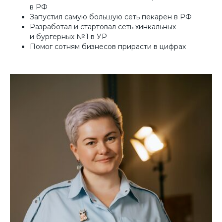
в РФ
Запустил самую большую сеть пекарен в РФ
Разработал и стартовал сеть хинкальных
и бургерных № 1 в УР
Помог сотням бизнесов прирасти в цифрах