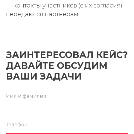
— контакты участников (с их согласия)
Политика в отношении обработки
передаются партнерам.
персональных данных
Согласие на обработку
персональных данных
Согласие на получение рекламных
и информационных рассылок
Политика в отношении
обработки файлов cookies
ЗАИНТЕРЕСОВАЛ КЕЙС?
© ООО «Центр ДМ», ОГРН
ДАВАЙТЕ ОБСУДИМ
1111840008675, ИНН 1840001890
ВАШИ ЗАДАЧИ