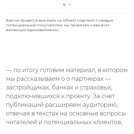
О компании
Вам не придется выезжать на объект отдельно с каждым
потенциальным покупателем, мы привезем к вам всех
Услуги
желающих единовременно
Пиар в России
Кейсы
Спецпроекты
Работа у нас
— по итогу готовим материал, в котором
Контакты
мы рассказываем о о партнерах —
застройщиках, банках и страховых,
Адрес Centre digital & media:
г. Ижевск, улица Авангардная,
подключившихся к проекту. За счет
дом 4 «Б».
публикаций расширяем аудиторию,
Телефон:
+7 (3412) 945-000
.
отвечая в текстах на основные вопросы
Электронная почта:
hello@cdm.team
читателей и потенциальных клиентов;