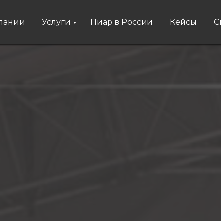
пании
Услуги
Пиар в России
Кейсы
С