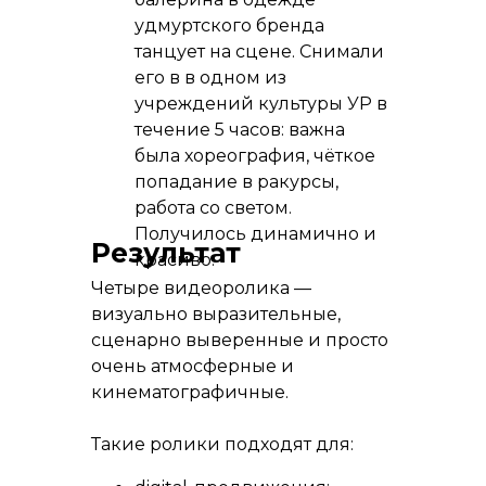
удмуртского бренда
Команда
танцует на сцене. Снимали
видеопродакшн
его в в одном из
медиахолдинга Centre
учреждений культуры УР в
digital & media в соцсетях
течение 5 часов: важна
была хореография, чёткое
попадание в ракурсы,
работа со светом.
Реклама. ООО «Центр ДМ».
Получилось динамично и
Результат
красиво.
Четыре видеоролика —
визуально выразительные,
сценарно выверенные и просто
очень атмосферные и
кинематографичные.
Такие ролики подходят для: