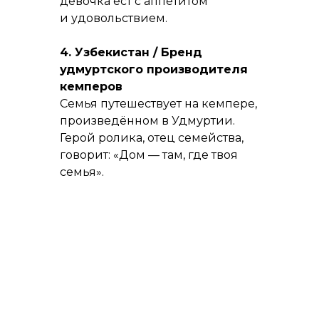
девочка ест с аппетитом
и удовольствием.
Если интересно, как
реализуются
4. Узбекистан / Бренд
подобные задачи —
удмуртского производителя
можно оставить
кемперов
запрос через
Семья путешествует на кемпере,
форму.
произведённом в Удмуртии.
Герой ролика, отец семейства,
говорит: «Дом — там, где твоя
Или звоните нам напрямую
семья».
8 (3412) 945-005