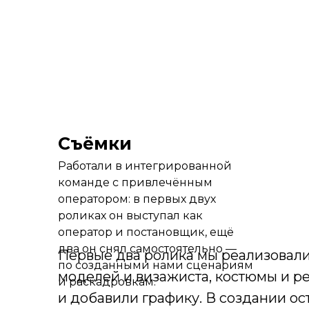
Даю
согласие на обработку
персональных данных
в соответствии с
политикой в отношении обработки
персональных данных
Подтверждаю, что ознакомлен с
политикой в отношении обработки
персональных данных
Даю
согласие на получение
Съёмки
информационной рассылки
Работали в интегрированной
Отправить
команде с привлечённым
оператором: в первых двух
роликах он выступал как
оператор и постановщик, ещё
два он снял самостоятельно —
Первые два ролика мы реализовали
по созданными нами сценариям
моделей и визажиста, костюмы и р
УЗНАТЬ БОЛЬШЕ
и раскадровкам.
и добавили графику. В создании ос
ОБ УСЛУГАХ