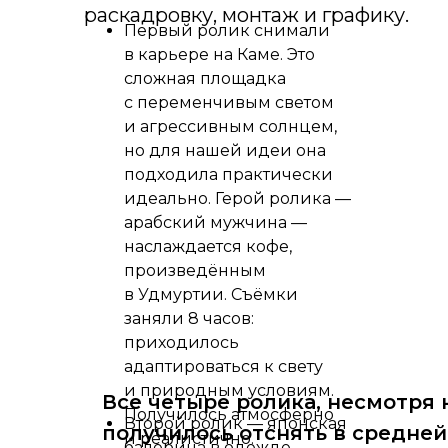
раскадровку, монтаж и графику.
ВИДЕОПРОДАКШН
Первый ролик снимали
в карьере на Каме. Это
сложная площадка
Посмотреть все кейсы
с переменчивым светом
и агрессивным солнцем,
но для нашей идеи она
подходила практически
идеально. Герой ролика —
арабский мужчина —
Ижевск,
наслаждается кофе,
ул. Авангардная, 4Б
произведённым
в Удмуртии. Съёмки
+7 (982) 820-26-06
заняли 8 часов:
приходилось
hello@cdm.team
адаптироваться к свету
и природным условиям.
Все четыре ролика, несмотря 
Оставить заявку
Получилось атмосферно
Второй ролик — японская
получилось отснять в средней
и реалистично.
балерина в одежде