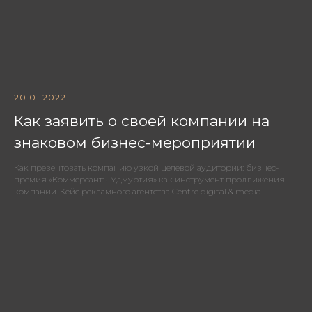
20.01.2022
Как заявить о своей компании на
знаковом бизнес-мероприятии
Как презентовать компанию узкой целевой аудитории: бизнес-
премия «Коммерсантъ-Удмуртия» как инструмент продвижения
компании. Кейс рекламного агентства Centre digital & media