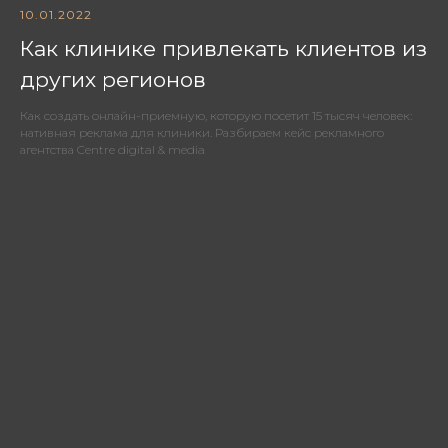
10.01.2022
Как клинике привлекать клиентов из
других регионов
Как создать онлайн-приемную, которую посетит 15 тысяч человек:
нативная реклама для клиники. Разбираем кейс рекламного
агентства Centre digital & media