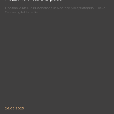
Продвижение PR-инфоповода на московскую аудиторию — кейс
Centre digital & media
26.05.2025