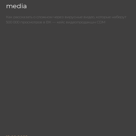
media
Как рассказать о сложном через вирусные видео, которые наберут
500 000 просмотров в ВК — кейс видеопродакшн CDM