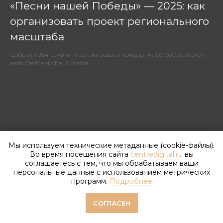
«Песни нашей Победы» — 2025: как
организовать проект регионального
масштаба
Собрали 964 заявки и организовали концерт на 90 000 зрителей —
кейс Centre digital & media
Мы используем технические метаданные (cookie-файлы).
Во время посещения сайта
centredigital.ru
вы
соглашаетесь с тем, что мы обрабатываем ваши
персональные данные с использованием метрических
программ.
Подробнее
СОГЛАСЕН