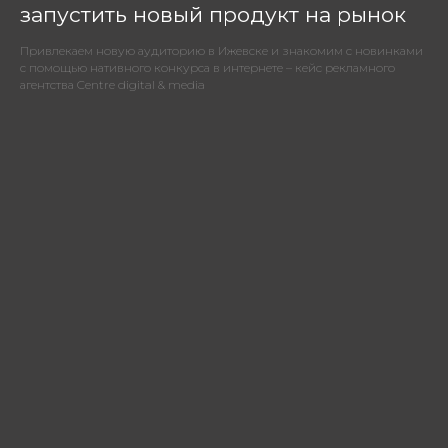
запустить новый продукт на рынок
Привлекаем новую аудиторию в Ижевске и знакомим с новинками
с помощью нативного конкурса в интернете – кейс рекламного
агентства Centre digital & media