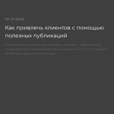
20.01.2022
Как привлечь клиентов с помощью
полезных публикаций
Серия нативных статей под интересы читателей – эффективный
инструмент для привлечения новых клиентов. Кейс Centre digital &
media (экс медиагруппа «Центр»)