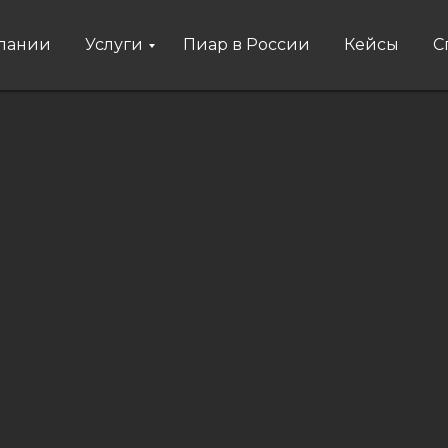
пании
Услуги
Пиар в России
Кейсы
С