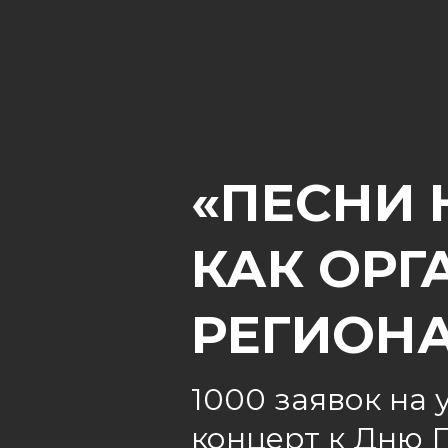
«ПЕСНИ 
КАК ОРГ
РЕГИОН
1000 заявок на 
концерт к Дню П